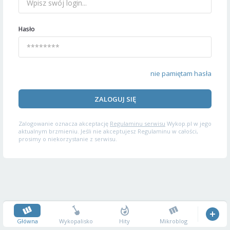
Hasło
nie pamiętam hasła
ZALOGUJ SIĘ
Zalogowanie oznacza akceptację
Regulaminu serwisu
Wykop.pl w jego
aktualnym brzmieniu. Jeśli nie akceptujesz Regulaminu w całości,
prosimy o niekorzystanie z serwisu.
Główna
Wykopalisko
Hity
Mikroblog