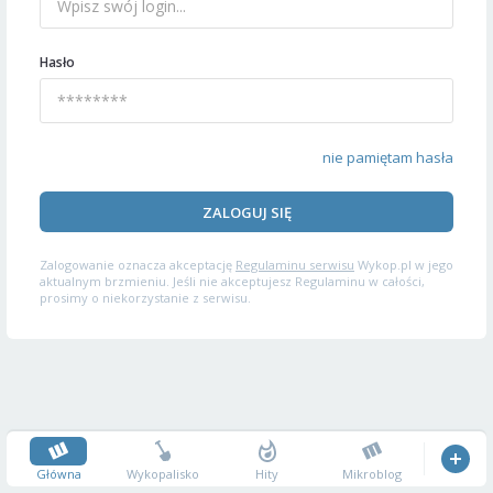
Hasło
nie pamiętam hasła
ZALOGUJ SIĘ
Zalogowanie oznacza akceptację
Regulaminu serwisu
Wykop.pl w jego
aktualnym brzmieniu. Jeśli nie akceptujesz Regulaminu w całości,
prosimy o niekorzystanie z serwisu.
Główna
Wykopalisko
Hity
Mikroblog