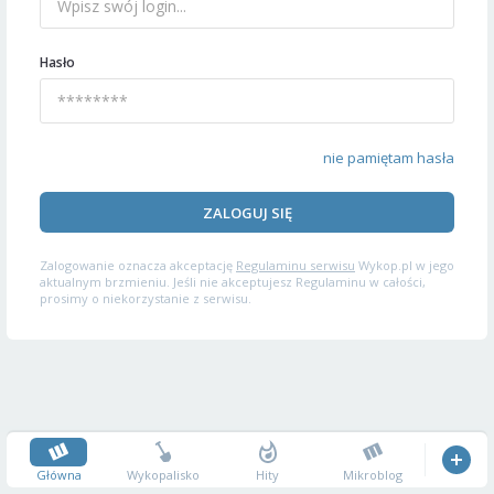
Hasło
nie pamiętam hasła
ZALOGUJ SIĘ
Zalogowanie oznacza akceptację
Regulaminu serwisu
Wykop.pl w jego
aktualnym brzmieniu. Jeśli nie akceptujesz Regulaminu w całości,
prosimy o niekorzystanie z serwisu.
Główna
Wykopalisko
Hity
Mikroblog