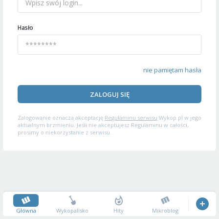
Hasło
nie pamiętam hasła
ZALOGUJ SIĘ
Zalogowanie oznacza akceptację
Regulaminu serwisu
Wykop.pl w jego
aktualnym brzmieniu. Jeśli nie akceptujesz Regulaminu w całości,
prosimy o niekorzystanie z serwisu.
Główna
Wykopalisko
Hity
Mikroblog