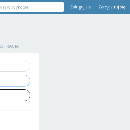
Zaloguj się
Zarejestruj się
ESTRACJA