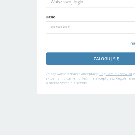
Hasło
ni
ZALOGUJ SIĘ
Zalogowanie oznacza akceptację
Regulaminu serwisu
W
aktualnym brzmieniu. Jeśli nie akceptujesz Regulaminu
o niekorzystanie z serwisu.