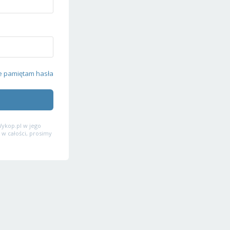
e pamiętam hasła
ykop.pl w jego
 w całości, prosimy