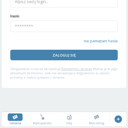
Hasło
nie pamiętam hasła
ZALOGUJ SIĘ
Zalogowanie oznacza akceptację
Regulaminu serwisu
Wykop.pl w jego
aktualnym brzmieniu. Jeśli nie akceptujesz Regulaminu w całości,
prosimy o niekorzystanie z serwisu.
Główna
Wykopalisko
Hity
Mikroblog