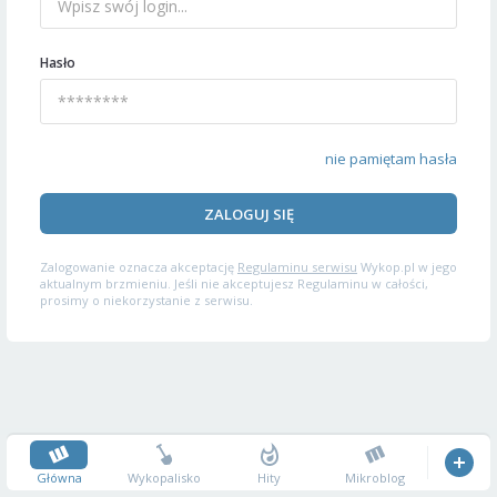
Hasło
nie pamiętam hasła
ZALOGUJ SIĘ
Zalogowanie oznacza akceptację
Regulaminu serwisu
Wykop.pl w jego
aktualnym brzmieniu. Jeśli nie akceptujesz Regulaminu w całości,
prosimy o niekorzystanie z serwisu.
Główna
Wykopalisko
Hity
Mikroblog