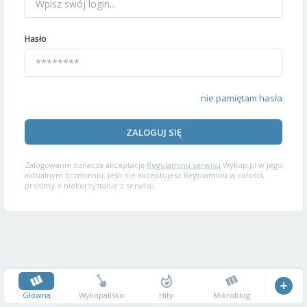
Hasło
nie pamiętam hasła
ZALOGUJ SIĘ
Zalogowanie oznacza akceptację
Regulaminu serwisu
Wykop.pl w jego
aktualnym brzmieniu. Jeśli nie akceptujesz Regulaminu w całości,
prosimy o niekorzystanie z serwisu.
Główna
Wykopalisko
Hity
Mikroblog