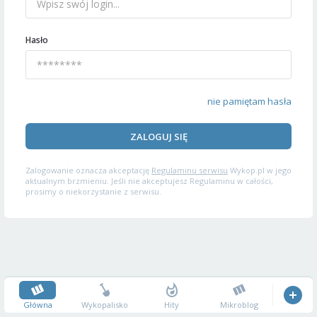
Hasło
nie pamiętam hasła
ZALOGUJ SIĘ
Zalogowanie oznacza akceptację
Regulaminu serwisu
Wykop.pl w jego
aktualnym brzmieniu. Jeśli nie akceptujesz Regulaminu w całości,
prosimy o niekorzystanie z serwisu.
Główna
Wykopalisko
Hity
Mikroblog