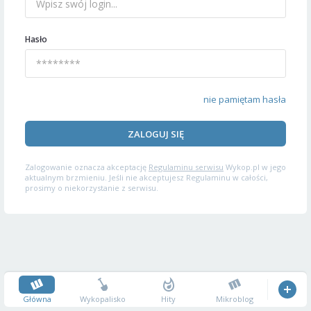
Hasło
nie pamiętam hasła
ZALOGUJ SIĘ
Zalogowanie oznacza akceptację
Regulaminu serwisu
Wykop.pl w jego
aktualnym brzmieniu. Jeśli nie akceptujesz Regulaminu w całości,
prosimy o niekorzystanie z serwisu.
Główna
Wykopalisko
Hity
Mikroblog