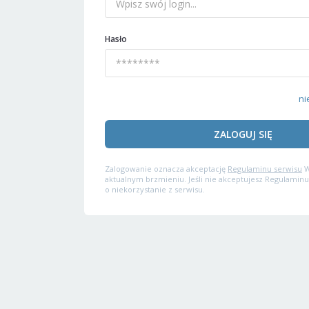
Hasło
ni
ZALOGUJ SIĘ
Zalogowanie oznacza akceptację
Regulaminu serwisu
W
aktualnym brzmieniu. Jeśli nie akceptujesz Regulaminu
o niekorzystanie z serwisu.