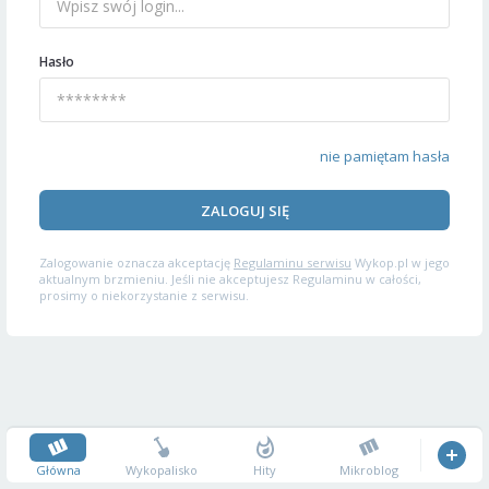
Hasło
nie pamiętam hasła
ZALOGUJ SIĘ
Zalogowanie oznacza akceptację
Regulaminu serwisu
Wykop.pl w jego
aktualnym brzmieniu. Jeśli nie akceptujesz Regulaminu w całości,
prosimy o niekorzystanie z serwisu.
Główna
Wykopalisko
Hity
Mikroblog