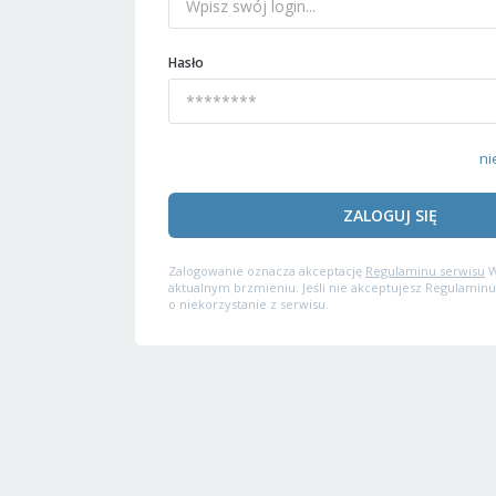
Hasło
ni
ZALOGUJ SIĘ
Zalogowanie oznacza akceptację
Regulaminu serwisu
W
aktualnym brzmieniu. Jeśli nie akceptujesz Regulaminu
o niekorzystanie z serwisu.