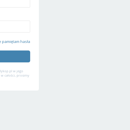
e pamiętam hasła
ykop.pl w jego
 w całości, prosimy