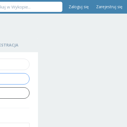
Zaloguj się
Zarejestruj się
ESTRACJA