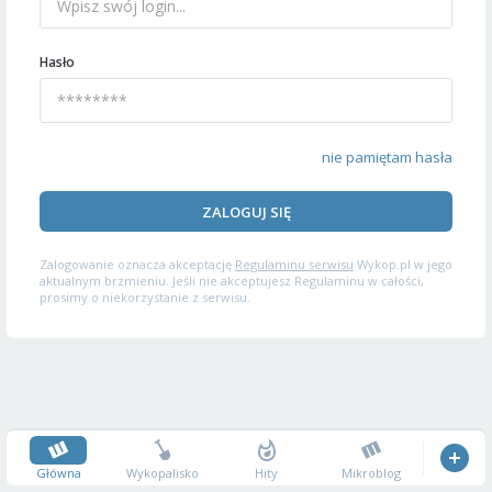
Hasło
nie pamiętam hasła
ZALOGUJ SIĘ
Zalogowanie oznacza akceptację
Regulaminu serwisu
Wykop.pl w jego
aktualnym brzmieniu. Jeśli nie akceptujesz Regulaminu w całości,
prosimy o niekorzystanie z serwisu.
Główna
Wykopalisko
Hity
Mikroblog