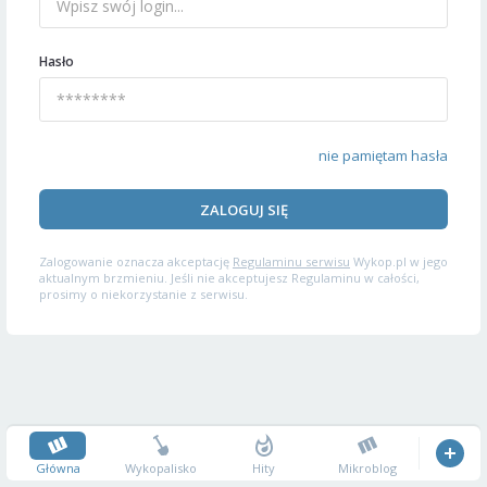
Hasło
nie pamiętam hasła
ZALOGUJ SIĘ
Zalogowanie oznacza akceptację
Regulaminu serwisu
Wykop.pl w jego
aktualnym brzmieniu. Jeśli nie akceptujesz Regulaminu w całości,
prosimy o niekorzystanie z serwisu.
Główna
Wykopalisko
Hity
Mikroblog