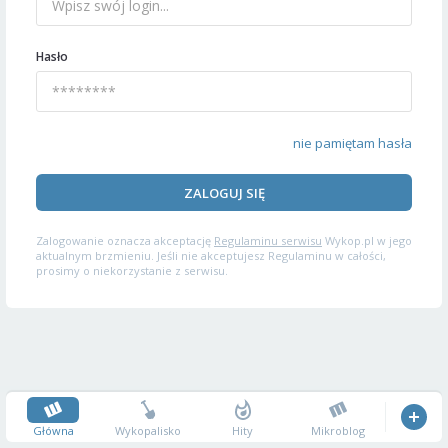
Hasło
nie pamiętam hasła
ZALOGUJ SIĘ
Zalogowanie oznacza akceptację
Regulaminu serwisu
Wykop.pl w jego
aktualnym brzmieniu. Jeśli nie akceptujesz Regulaminu w całości,
prosimy o niekorzystanie z serwisu.
Główna
Wykopalisko
Hity
Mikroblog