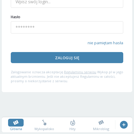
Hasło
nie pamiętam hasła
ZALOGUJ SIĘ
Zalogowanie oznacza akceptację
Regulaminu serwisu
Wykop.pl w jego
aktualnym brzmieniu. Jeśli nie akceptujesz Regulaminu w całości,
prosimy o niekorzystanie z serwisu.
Główna
Wykopalisko
Hity
Mikroblog