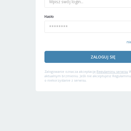
Hasło
ni
ZALOGUJ SIĘ
Zalogowanie oznacza akceptację
Regulaminu serwisu
W
aktualnym brzmieniu. Jeśli nie akceptujesz Regulaminu
o niekorzystanie z serwisu.