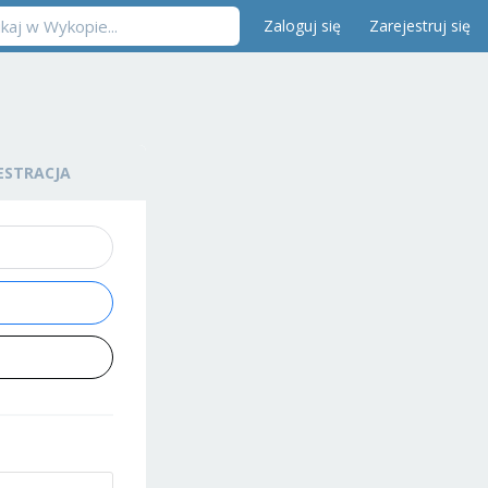
Zaloguj się
Zarejestruj się
ESTRACJA