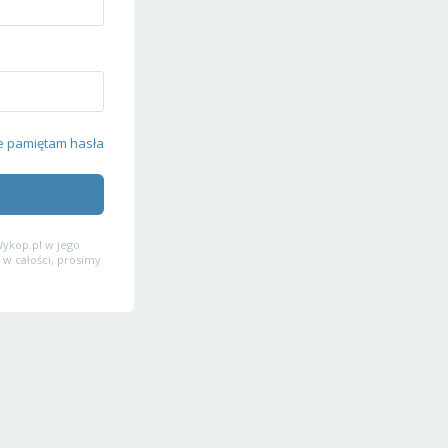
e pamiętam hasła
ykop.pl w jego
 w całości, prosimy