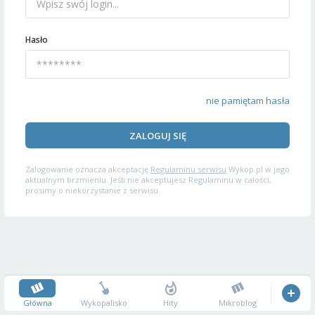
Hasło
nie pamiętam hasła
ZALOGUJ SIĘ
Zalogowanie oznacza akceptację
Regulaminu serwisu
Wykop.pl w jego
aktualnym brzmieniu. Jeśli nie akceptujesz Regulaminu w całości,
prosimy o niekorzystanie z serwisu.
Główna
Wykopalisko
Hity
Mikroblog