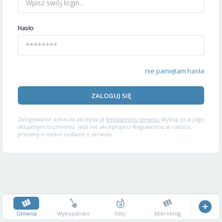
Hasło
nie pamiętam hasła
ZALOGUJ SIĘ
Zalogowanie oznacza akceptację
Regulaminu serwisu
Wykop.pl w jego
aktualnym brzmieniu. Jeśli nie akceptujesz Regulaminu w całości,
prosimy o niekorzystanie z serwisu.
Główna
Wykopalisko
Hity
Mikroblog