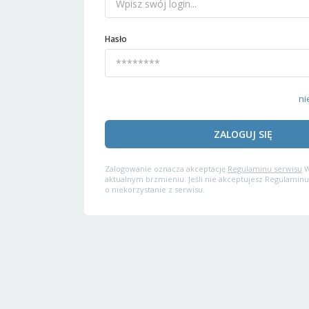
Hasło
ni
ZALOGUJ SIĘ
Zalogowanie oznacza akceptację
Regulaminu serwisu
W
aktualnym brzmieniu. Jeśli nie akceptujesz Regulaminu
o niekorzystanie z serwisu.