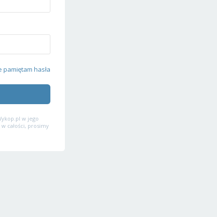
e pamiętam hasła
ykop.pl w jego
 w całości, prosimy