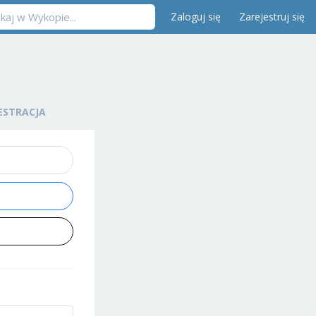
Zaloguj się
Zarejestruj się
ESTRACJA