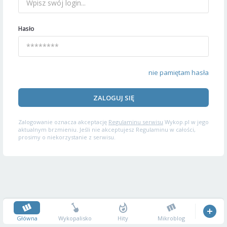
Hasło
nie pamiętam hasła
ZALOGUJ SIĘ
Zalogowanie oznacza akceptację
Regulaminu serwisu
Wykop.pl w jego
aktualnym brzmieniu. Jeśli nie akceptujesz Regulaminu w całości,
prosimy o niekorzystanie z serwisu.
Główna
Wykopalisko
Hity
Mikroblog