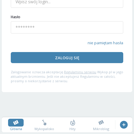
Hasło
nie pamiętam hasła
ZALOGUJ SIĘ
Zalogowanie oznacza akceptację
Regulaminu serwisu
Wykop.pl w jego
aktualnym brzmieniu. Jeśli nie akceptujesz Regulaminu w całości,
prosimy o niekorzystanie z serwisu.
Główna
Wykopalisko
Hity
Mikroblog