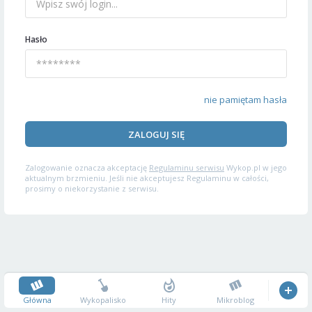
Hasło
nie pamiętam hasła
ZALOGUJ SIĘ
Zalogowanie oznacza akceptację
Regulaminu serwisu
Wykop.pl w jego
aktualnym brzmieniu. Jeśli nie akceptujesz Regulaminu w całości,
prosimy o niekorzystanie z serwisu.
Główna
Wykopalisko
Hity
Mikroblog