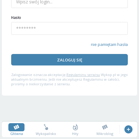
Hasło
nie pamiętam hasła
ZALOGUJ SIĘ
Zalogowanie oznacza akceptację
Regulaminu serwisu
Wykop.pl w jego
aktualnym brzmieniu. Jeśli nie akceptujesz Regulaminu w całości,
prosimy o niekorzystanie z serwisu.
Główna
Wykopalisko
Hity
Mikroblog