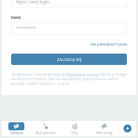
Hasło
nie pamiętam hasła
ZALOGUJ SIĘ
Zalogowanie oznacza akceptację
Regulaminu serwisu
Wykop.pl w jego
aktualnym brzmieniu. Jeśli nie akceptujesz Regulaminu w całości,
prosimy o niekorzystanie z serwisu.
Główna
Wykopalisko
Hity
Mikroblog