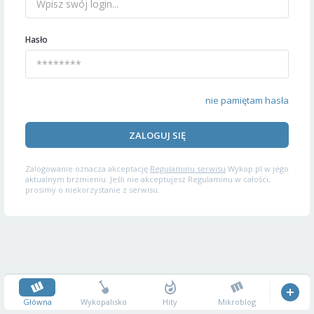
Hasło
nie pamiętam hasła
ZALOGUJ SIĘ
Zalogowanie oznacza akceptację
Regulaminu serwisu
Wykop.pl w jego
aktualnym brzmieniu. Jeśli nie akceptujesz Regulaminu w całości,
prosimy o niekorzystanie z serwisu.
Główna
Wykopalisko
Hity
Mikroblog