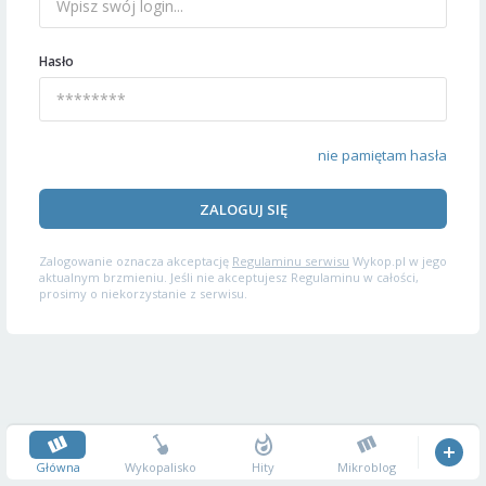
Hasło
nie pamiętam hasła
ZALOGUJ SIĘ
Zalogowanie oznacza akceptację
Regulaminu serwisu
Wykop.pl w jego
aktualnym brzmieniu. Jeśli nie akceptujesz Regulaminu w całości,
prosimy o niekorzystanie z serwisu.
Główna
Wykopalisko
Hity
Mikroblog