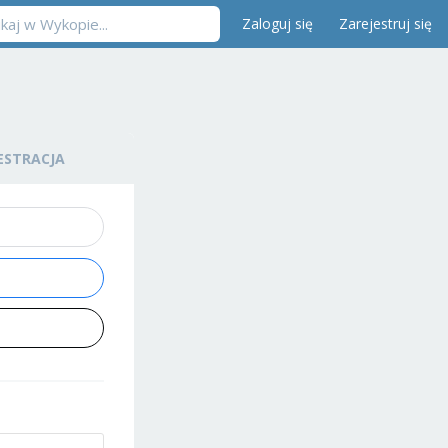
Zaloguj się
Zarejestruj się
ESTRACJA