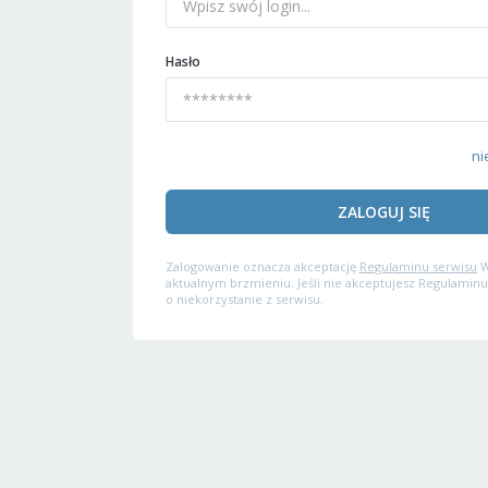
Hasło
ni
ZALOGUJ SIĘ
Zalogowanie oznacza akceptację
Regulaminu serwisu
W
aktualnym brzmieniu. Jeśli nie akceptujesz Regulaminu
o niekorzystanie z serwisu.