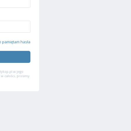
e pamiętam hasła
ykop.pl w jego
 w całości, prosimy