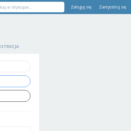
Zaloguj się
Zarejestruj się
ESTRACJA