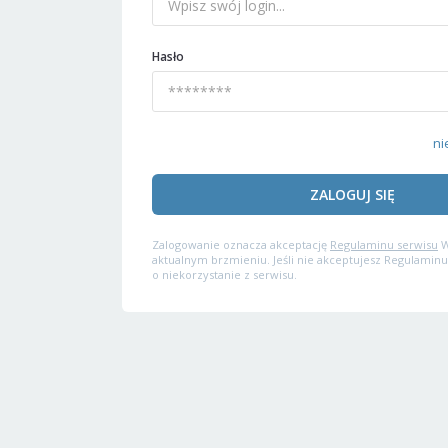
Hasło
ni
ZALOGUJ SIĘ
Zalogowanie oznacza akceptację
Regulaminu serwisu
W
aktualnym brzmieniu. Jeśli nie akceptujesz Regulaminu
o niekorzystanie z serwisu.