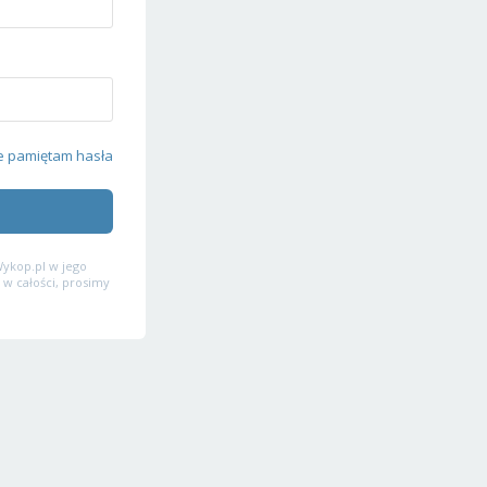
e pamiętam hasła
ykop.pl w jego
 w całości, prosimy