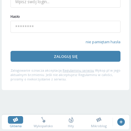
Hasło
nie pamiętam hasła
ZALOGUJ SIĘ
Zalogowanie oznacza akceptację
Regulaminu serwisu
Wykop.pl w jego
aktualnym brzmieniu. Jeśli nie akceptujesz Regulaminu w całości,
prosimy o niekorzystanie z serwisu.
Główna
Wykopalisko
Hity
Mikroblog