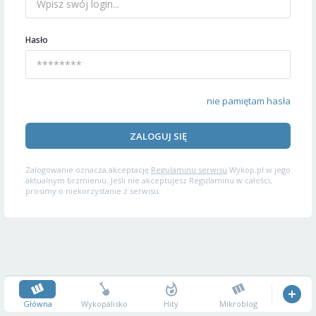
Hasło
nie pamiętam hasła
ZALOGUJ SIĘ
Zalogowanie oznacza akceptację
Regulaminu serwisu
Wykop.pl w jego
aktualnym brzmieniu. Jeśli nie akceptujesz Regulaminu w całości,
prosimy o niekorzystanie z serwisu.
Główna
Wykopalisko
Hity
Mikroblog