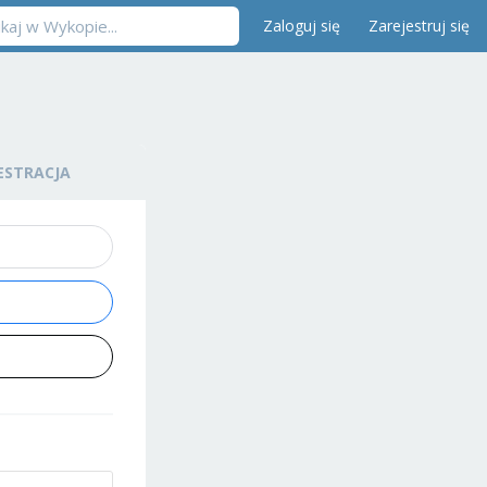
Zaloguj się
Zarejestruj się
ESTRACJA