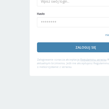
Hasło
ni
ZALOGUJ SIĘ
Zalogowanie oznacza akceptację
Regulaminu serwisu
W
aktualnym brzmieniu. Jeśli nie akceptujesz Regulaminu
o niekorzystanie z serwisu.