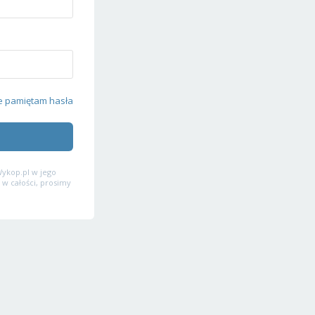
e pamiętam hasła
ykop.pl w jego
 w całości, prosimy