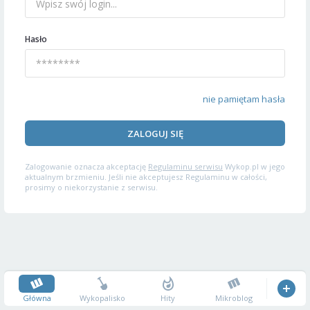
Hasło
nie pamiętam hasła
ZALOGUJ SIĘ
Zalogowanie oznacza akceptację
Regulaminu serwisu
Wykop.pl w jego
aktualnym brzmieniu. Jeśli nie akceptujesz Regulaminu w całości,
prosimy o niekorzystanie z serwisu.
Główna
Wykopalisko
Hity
Mikroblog