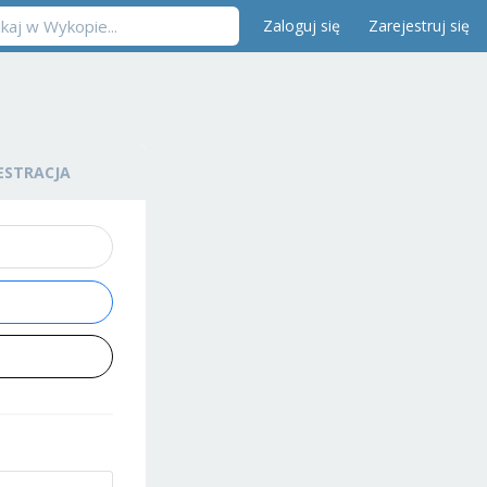
Zaloguj się
Zarejestruj się
ESTRACJA