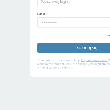
Hasło
ni
ZALOGUJ SIĘ
Zalogowanie oznacza akceptację
Regulaminu serwisu
W
aktualnym brzmieniu. Jeśli nie akceptujesz Regulaminu
o niekorzystanie z serwisu.