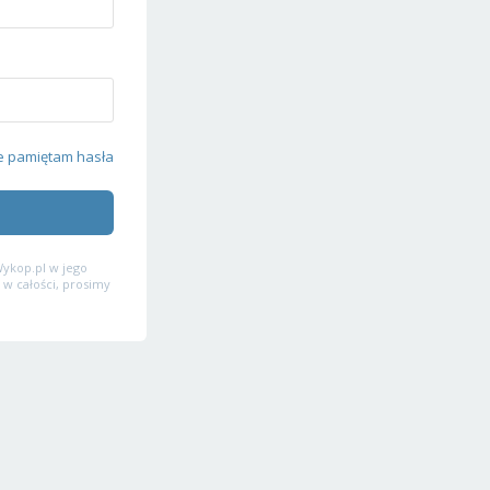
e pamiętam hasła
ykop.pl w jego
 w całości, prosimy