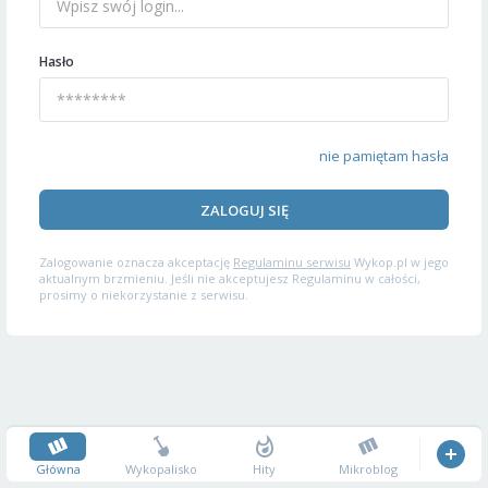
Hasło
nie pamiętam hasła
ZALOGUJ SIĘ
Zalogowanie oznacza akceptację
Regulaminu serwisu
Wykop.pl w jego
aktualnym brzmieniu. Jeśli nie akceptujesz Regulaminu w całości,
prosimy o niekorzystanie z serwisu.
Główna
Wykopalisko
Hity
Mikroblog