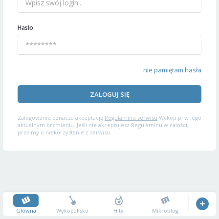
Hasło
nie pamiętam hasła
ZALOGUJ SIĘ
Zalogowanie oznacza akceptację
Regulaminu serwisu
Wykop.pl w jego
aktualnym brzmieniu. Jeśli nie akceptujesz Regulaminu w całości,
prosimy o niekorzystanie z serwisu.
Główna
Wykopalisko
Hity
Mikroblog