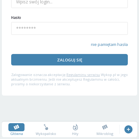
Hasło
nie pamiętam hasła
ZALOGUJ SIĘ
Zalogowanie oznacza akceptację
Regulaminu serwisu
Wykop.pl w jego
aktualnym brzmieniu. Jeśli nie akceptujesz Regulaminu w całości,
prosimy o niekorzystanie z serwisu.
Główna
Wykopalisko
Hity
Mikroblog