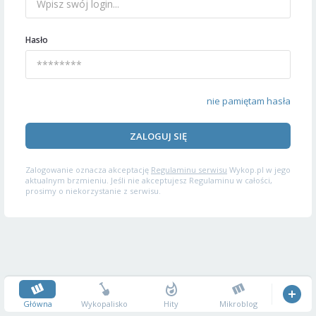
Hasło
nie pamiętam hasła
ZALOGUJ SIĘ
Zalogowanie oznacza akceptację
Regulaminu serwisu
Wykop.pl w jego
aktualnym brzmieniu. Jeśli nie akceptujesz Regulaminu w całości,
prosimy o niekorzystanie z serwisu.
Główna
Wykopalisko
Hity
Mikroblog