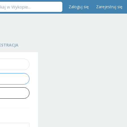
Zaloguj się
Zarejestruj się
ESTRACJA