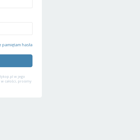
e pamiętam hasła
ykop.pl w jego
 w całości, prosimy