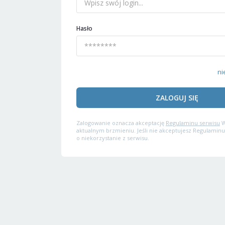
Hasło
ni
ZALOGUJ SIĘ
Zalogowanie oznacza akceptację
Regulaminu serwisu
W
aktualnym brzmieniu. Jeśli nie akceptujesz Regulaminu
o niekorzystanie z serwisu.