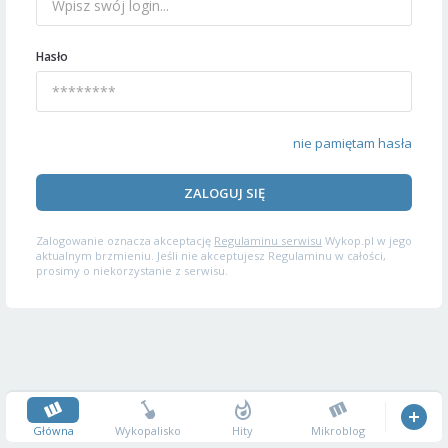
Hasło
nie pamiętam hasła
ZALOGUJ SIĘ
Zalogowanie oznacza akceptację
Regulaminu serwisu
Wykop.pl w jego
aktualnym brzmieniu. Jeśli nie akceptujesz Regulaminu w całości,
prosimy o niekorzystanie z serwisu.
Główna
Wykopalisko
Hity
Mikroblog