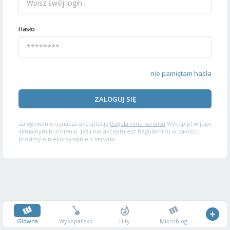
Hasło
nie pamiętam hasła
ZALOGUJ SIĘ
Zalogowanie oznacza akceptację
Regulaminu serwisu
Wykop.pl w jego
aktualnym brzmieniu. Jeśli nie akceptujesz Regulaminu w całości,
prosimy o niekorzystanie z serwisu.
Główna
Wykopalisko
Hity
Mikroblog