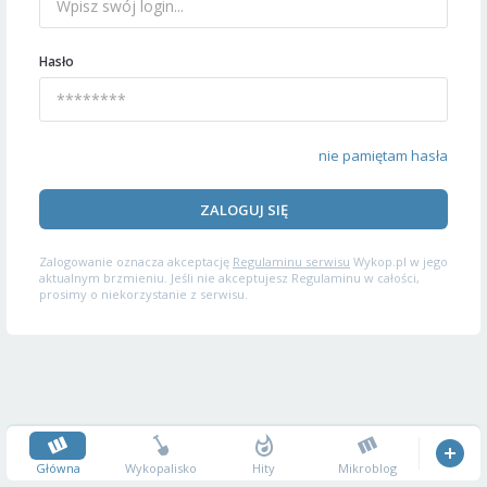
Hasło
nie pamiętam hasła
ZALOGUJ SIĘ
Zalogowanie oznacza akceptację
Regulaminu serwisu
Wykop.pl w jego
aktualnym brzmieniu. Jeśli nie akceptujesz Regulaminu w całości,
prosimy o niekorzystanie z serwisu.
Główna
Wykopalisko
Hity
Mikroblog