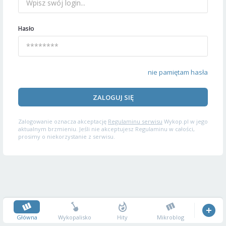
Hasło
nie pamiętam hasła
ZALOGUJ SIĘ
Zalogowanie oznacza akceptację
Regulaminu serwisu
Wykop.pl w jego
aktualnym brzmieniu. Jeśli nie akceptujesz Regulaminu w całości,
prosimy o niekorzystanie z serwisu.
Główna
Wykopalisko
Hity
Mikroblog