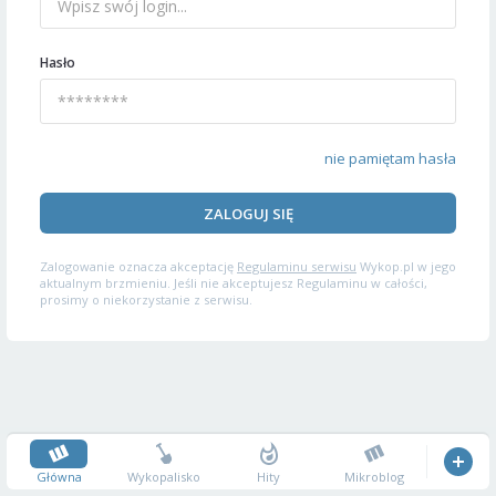
Hasło
nie pamiętam hasła
ZALOGUJ SIĘ
Zalogowanie oznacza akceptację
Regulaminu serwisu
Wykop.pl w jego
aktualnym brzmieniu. Jeśli nie akceptujesz Regulaminu w całości,
prosimy o niekorzystanie z serwisu.
Główna
Wykopalisko
Hity
Mikroblog