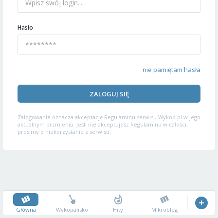
Hasło
nie pamiętam hasła
ZALOGUJ SIĘ
Zalogowanie oznacza akceptację
Regulaminu serwisu
Wykop.pl w jego
aktualnym brzmieniu. Jeśli nie akceptujesz Regulaminu w całości,
prosimy o niekorzystanie z serwisu.
Główna
Wykopalisko
Hity
Mikroblog