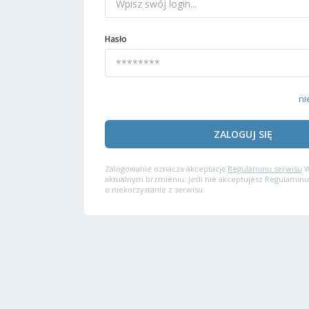
Hasło
ni
ZALOGUJ SIĘ
Zalogowanie oznacza akceptację
Regulaminu serwisu
W
aktualnym brzmieniu. Jeśli nie akceptujesz Regulaminu
o niekorzystanie z serwisu.