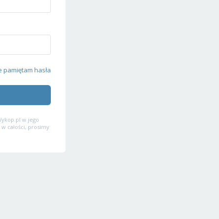
e pamiętam hasła
ykop.pl w jego
 w całości, prosimy