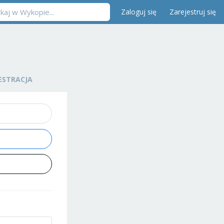
Zaloguj się
Zarejestruj się
ESTRACJA