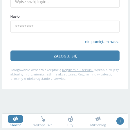
Hasło
nie pamiętam hasła
ZALOGUJ SIĘ
Zalogowanie oznacza akceptację
Regulaminu serwisu
Wykop.pl w jego
aktualnym brzmieniu. Jeśli nie akceptujesz Regulaminu w całości,
prosimy o niekorzystanie z serwisu.
Główna
Wykopalisko
Hity
Mikroblog