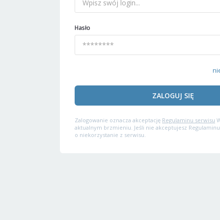
Hasło
ni
ZALOGUJ SIĘ
Zalogowanie oznacza akceptację
Regulaminu serwisu
W
aktualnym brzmieniu. Jeśli nie akceptujesz Regulaminu
o niekorzystanie z serwisu.