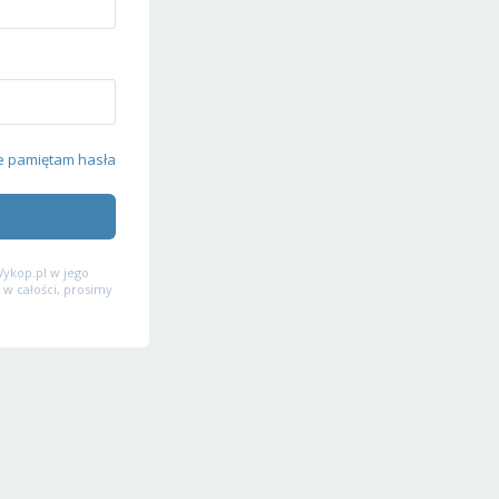
e pamiętam hasła
ykop.pl w jego
 w całości, prosimy