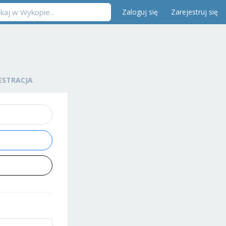
Zaloguj się
Zarejestruj się
ESTRACJA