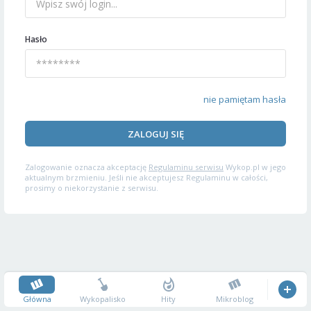
Hasło
nie pamiętam hasła
ZALOGUJ SIĘ
Zalogowanie oznacza akceptację
Regulaminu serwisu
Wykop.pl w jego
aktualnym brzmieniu. Jeśli nie akceptujesz Regulaminu w całości,
prosimy o niekorzystanie z serwisu.
Główna
Wykopalisko
Hity
Mikroblog